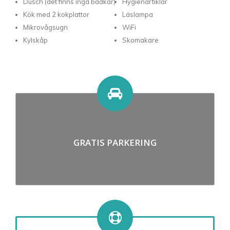
Dusch (det finns inga badkar)
Hygienartiklar
Kök med 2 kokplattor
Läslampa
Mikrovågsugn
WiFi
Kylskåp
Skomakare
GRATIS PARKERING