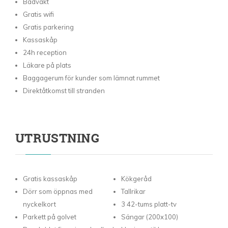
Badvakt
Gratis wifi
Gratis parkering
Kassaskåp
24h reception
Läkare på plats
Baggagerum för kunder som lämnat rummet
Direktåtkomst till stranden
UTRUSTNING
Gratis kassaskåp
Kökgeråd
Dörr som öppnas med
Tallrikar
nyckelkort
3 42-tums platt-tv
Parkett på golvet
Sängar (200x100)