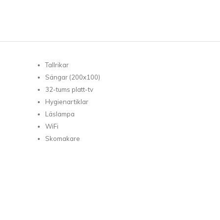
Tallrikar
Sängar (200x100)
32-tums platt-tv
Hygienartiklar
Läslampa
VACKRA OMGIVNI
WiFi
Skomakare