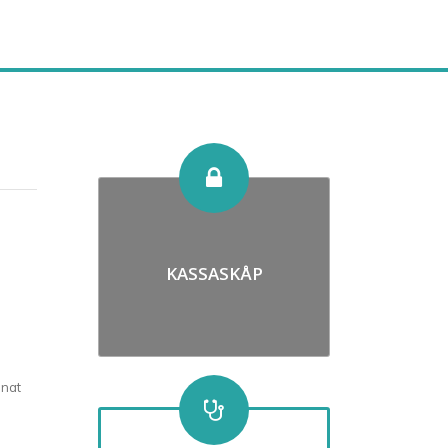
KASSASKÅP
mnat