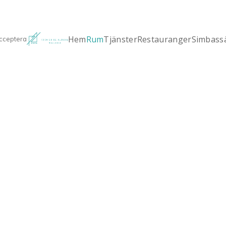
Hem
Rum
Tjänster
Restauranger
Simbass
cceptera