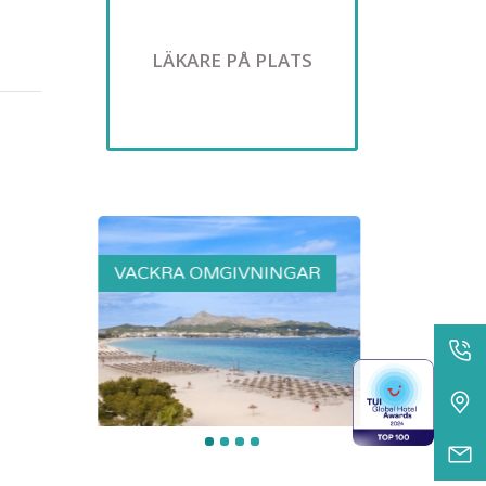
LÄKARE PÅ PLATS
NGAR
SIMBASSÄNG
RESTAUR