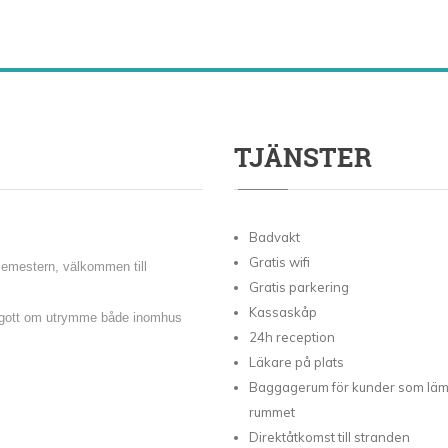
TJÄNSTER
Badvakt
Gratis wifi
semestern, välkommen till
Gratis parkering
Kassaskåp
r gott om utrymme både inomhus
24h reception
Läkare på plats
Baggagerum för kunder som lä
rummet
Direktåtkomst till stranden