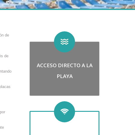
ón de
és de
ACCESO DIRECTO A LA
entando
PLAYA
placas
por
nte