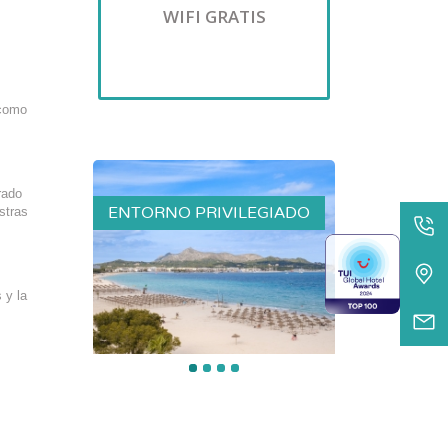
WIFI GRATIS
 como
rado
 PRIVILEGIADO
PISCINA
stras
 y la