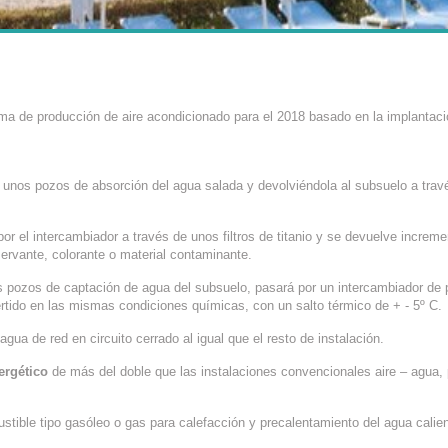
a de producción de aire acondicionado para el 2018 basado en la implantaci
unos pozos de absorción del agua salada y devolviéndola al subsuelo a trav
or el intercambiador a través de unos filtros de titanio y se devuelve increm
servante, colorante o material contaminante.
os pozos de captación de agua del subsuelo, pasará por un intercambiador de 
ertido en las mismas condiciones químicas, con un salto térmico de + - 5º C.
agua de red en circuito cerrado al igual que el resto de instalación.
ergético
de más del doble que las instalaciones convencionales aire – agua, 
tible tipo gasóleo o gas para calefacción y precalentamiento del agua calie